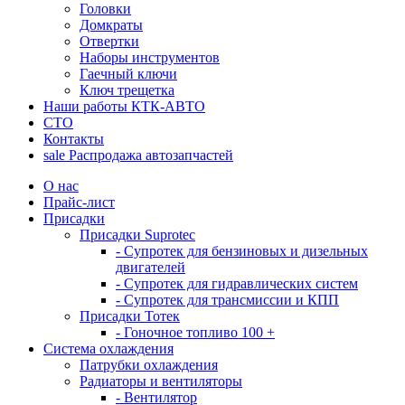
Головки
Домкраты
Отвертки
Наборы инструментов
Гаечный ключи
Ключ трещетка
Наши работы КТК-АВТО
СТО
Контакты
sale
Распродажа автозапчастей
О нас
Прайс-лист
Присадки
Присадки Suprotec
- Супротек для бензиновых и дизельных
двигателей
- Супротек для гидравлических систем
- Супротек для трансмиссии и КПП
Присадки Тотек
- Гоночное топливо 100 +
Система охлаждения
Патрубки охлаждения
Радиаторы и вентиляторы
- Вентилятор