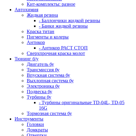
Кит-комплекты: разное
Автохимия
Жидкая резина
- Баллончики жидкой резины
- Банки жидкой резины
Краска титан
Пигменты и колеры
Антикор
- Антикор РАСТ СТОП
Сверхпрочная краска молот
Тюнинг б/у
Двигатель бу
Трансмиссия бу
Впускная система бу
Выхлопная система бу
Электроника бу
Подвеска бу
Турбины бу
- Турбины оригинальные TD-04L, TD-05
16G
Тормозная система бу
Инструменты
Головки
Домкраты
Отвертки