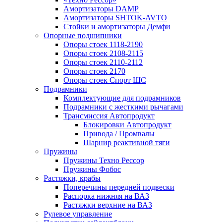
Амортизаторы DAMP
Амортизаторы SHTOK-AVTO
Стойки и амортизаторы Демфи
Опорные подшипники
Опоры стоек 1118-2190
Опоры стоек 2108-2115
Опоры стоек 2110-2112
Опоры стоек 2170
Опоры стоек Спорт ШС
Подрамники
Комплектующие для подрамников
Подрамники с жесткими рычагами
Трансмиссия Автопродукт
Блокировки Автопродукт
Привода / Промвалы
Шарнир реактивной тяги
Пружины
Пружины Техно Рессор
Пружины Фобос
Растяжки, крабы
Поперечины передней подвески
Распорка нижняя на ВАЗ
Растяжки верхние на ВАЗ
Рулевое управление