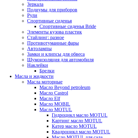
Зеркала
Подиумы для приборов
Рули
Спортивные сиденья
Спортивные сиденья Bride
Элементы кузова пластик
Стайлинг: разное
Противотуманные фары
Автолампы
Замки и клипсы для обвеса
Шумоизоляция для автомобиля
Наклейки
Брелки
Масла и жидкости
Масла моторные
Масло Beyond petroleum
Масло Castrol
Масло Elf
Масло MOBIL
Масло MOTUL
Гидроцикл масло MOTUL
Картинг масло MOTUL
Катер масло MOTUL
Квадроцикл масло MOTUL
Масло MOTUL для сада