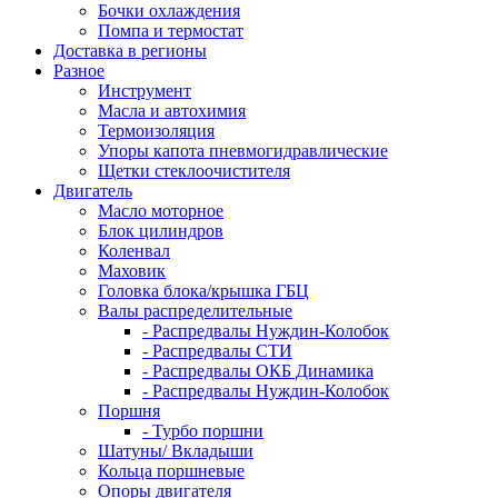
Бочки охлаждения
Помпа и термостат
Доставка в регионы
Разное
Инструмент
Масла и автохимия
Термоизоляция
Упоры капота пневмогидравлические
Щетки стеклоочистителя
Двигатель
Масло моторное
Блок цилиндров
Коленвал
Маховик
Головка блока/крышка ГБЦ
Валы распределительные
- Распредвалы Нуждин-Колобок
- Распредвалы СТИ
- Распредвалы ОКБ Динамика
- Распредвалы Нуждин-Колобок
Поршня
- Турбо поршни
Шатуны/ Вкладыши
Кольца поршневые
Опоры двигателя