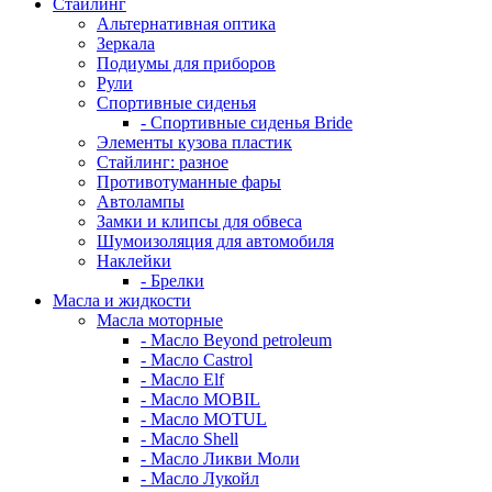
Стайлинг
Альтернативная оптика
Зеркала
Подиумы для приборов
Рули
Спортивные сиденья
- Спортивные сиденья Bride
Элементы кузова пластик
Стайлинг: разное
Противотуманные фары
Автолампы
Замки и клипсы для обвеса
Шумоизоляция для автомобиля
Наклейки
- Брелки
Масла и жидкости
Масла моторные
- Масло Beyond petroleum
- Масло Castrol
- Масло Elf
- Масло MOBIL
- Масло MOTUL
- Масло Shell
- Масло Ликви Моли
- Масло Лукойл