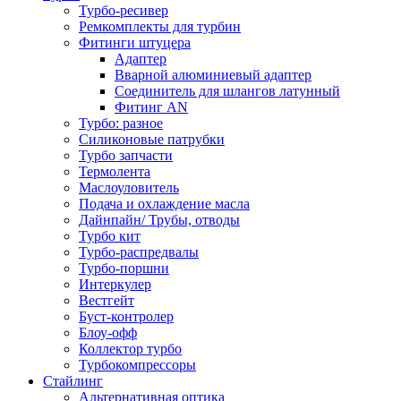
Турбо-ресивер
Ремкомплекты для турбин
Фитинги штуцера
Адаптер
Вварной алюминиевый адаптер
Соединитель для шлангов латунный
Фитинг AN
Турбо: разное
Силиконовые патрубки
Турбо запчасти
Термолента
Маслоуловитель
Подача и охлаждение масла
Дайнпайн/ Трубы, отводы
Турбо кит
Турбо-распредвалы
Турбо-поршни
Интеркулер
Вестгейт
Буст-контролер
Блоу-офф
Коллектор турбо
Турбокомпрессоры
Стайлинг
Альтернативная оптика