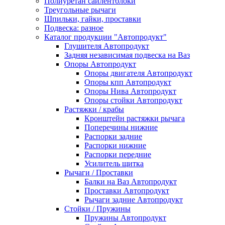
Полиуретан cайлентблоки
Треугольные рычаги
Шпильки, гайки, проставки
Подвеска: разное
Каталог продукции "Автопродукт"
Глушителя Автопродукт
Задняя независимая подвеска на Ваз
Опоры Автопродукт
Опоры двигателя Автопродукт
Опоры кпп Автопродукт
Опоры Нива Автопродукт
Опоры стойки Автопродукт
Растяжки / крабы
Кронштейн растяжки рычага
Поперечины нижние
Распорки задние
Распорки нижние
Распорки передние
Усилитель щитка
Рычаги / Проставки
Балки на Ваз Автопродукт
Проставки Автопродукт
Рычаги задние Автопродукт
Стойки / Пружины
Пружины Автопродукт