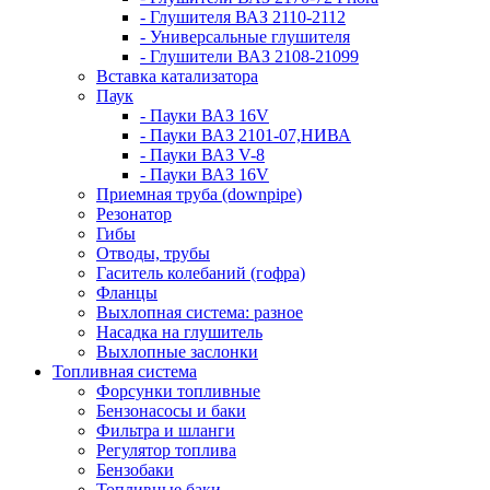
- Глушителя ВАЗ 2110-2112
- Универсальные глушителя
- Глушители ВАЗ 2108-21099
Вставка катализатора
Паук
- Пауки ВАЗ 16V
- Пауки ВАЗ 2101-07,НИВА
- Пауки ВАЗ V-8
- Пауки ВАЗ 16V
Приемная труба (downpipe)
Резонатор
Гибы
Отводы, трубы
Гаситель колебаний (гофра)
Фланцы
Выхлопная система: разное
Насадка на глушитель
Выхлопные заслонки
Топливная система
Форсунки топливные
Бензонасосы и баки
Фильтра и шланги
Регулятор топлива
Бензобаки
Топливные баки