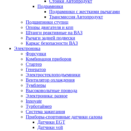
Стойки Автопродукт
Подрамники
Подрамники с жесткими рычагами
Трансмиссия Автопродукт
Подшипники ступиц
Опоры двигателя и кпп
Штанги реактивные на ВАЗ
Рычаги задней подвески
Каркас безопасности ВАЗ
Электроника
Форсунки
Комбинация приборов
Стартер
Генератор
Электростеклоподъемники
Вентилятор охлаждения
Тумблеры
Высоковольтные провода
Электроника: разное
Innovate
Турботаймер
Система зажигания
Приборы-спортивные датчики салона
Датчики EGT
Датчики volt