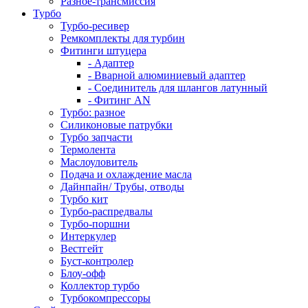
Разное-трансмиссия
Турбо
Турбо-ресивер
Ремкомплекты для турбин
Фитинги штуцера
- Адаптер
- Вварной алюминиевый адаптер
- Соединитель для шлангов латунный
- Фитинг AN
Турбо: разное
Силиконовые патрубки
Турбо запчасти
Термолента
Маслоуловитель
Подача и охлаждение масла
Дайнпайн/ Трубы, отводы
Турбо кит
Турбо-распредвалы
Турбо-поршни
Интеркулер
Вестгейт
Буст-контролер
Блоу-офф
Коллектор турбо
Турбокомпрессоры