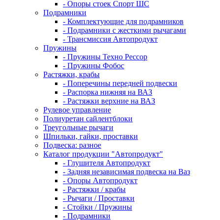
- Опоры стоек Спорт ШС
Подрамники
- Комплектующие для подрамников
- Подрамники с жесткими рычагами
- Трансмиссия Автопродукт
Пружины
- Пружины Техно Рессор
- Пружины Фобос
Растяжки, крабы
- Поперечины передней подвески
- Распорка нижняя на ВАЗ
- Растяжки верхние на ВАЗ
Рулевое управление
Полиуретан cайлентблоки
Треугольные рычаги
Шпильки, гайки, проставки
Подвеска: разное
Каталог продукции "Автопродукт"
- Глушителя Автопродукт
- Задняя независимая подвеска на Ваз
- Опоры Автопродукт
- Растяжки / крабы
- Рычаги / Проставки
- Стойки / Пружины
- Подрамники