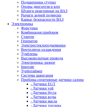
Подшипники ступиц
Опоры двигателя и кпп
Штанги реактивные на ВАЗ
Рычаги задней подвески
Каркас безопасности ВАЗ
Электроника
Форсунки
Комбинация приборов
Стартер
Генератор
Электростеклоподъемники
Вентилятор охлаждения
Тумблеры
Высоковольтные провода
Электроника: разное
Innovate
Турботаймер
Система зажигания
Приборы-спортивные датчики салона
- Датчики EGT
- Датчики volt
- Датчики буста
- Датчики воды
- Датчики масла
- Датчики топлива